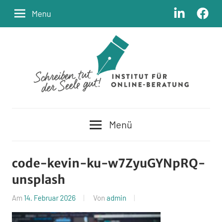
Zum
LinkedIn
Facebo
Menu
Inhalt
springen
Schreiben
Institut
tut
Menü
der
für
Seele
Online-
gut
code-kevin-ku-w7ZyuGYNpRQ-
unsplash
Beratung
Am
14. Februar 2026
Von
admin