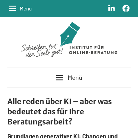
Zum
LinkedIn
Facebo
Menu
Inhalt
springen
Schreiben
Institut
tut
Menü
der
für
Seele
Online-
gut
Alle reden über KI – aber was
bedeutet das für Ihre
Beratung
Beratungsarbeit?
Grundlagen generativer KI: Chancen und