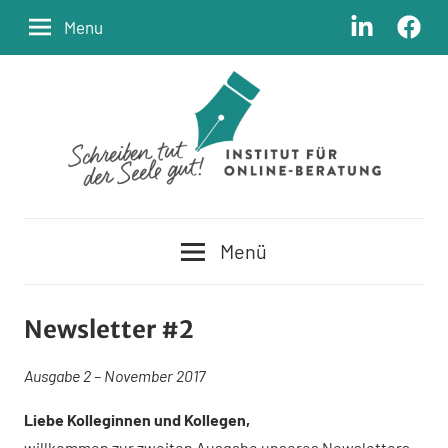
Zum
LinkedIn
Facebo
Menu
Inhalt
springen
Schreiben
Institut
tut
Menü
der
für
Seele
Online-
gut
Newsletter #2
Beratung
Ausgabe 2 – November 2017
Liebe Kolleginnen und Kollegen,
willkommen zur zweiten Ausgabe unseres Newsletters.