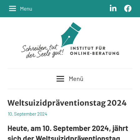
Zum
LinkedIn
Facebo
Menu
Inhalt
springen
Schreiben
Institut
tut
Menü
der
für
Seele
Online-
gut
Weltsuizidpräventionstag 2024
Beratung
Am
10. September 2024
Von
In
admin
Blog
Heute, am 10. September 2024, jährt
sich der Weltsuizidpräventionstag