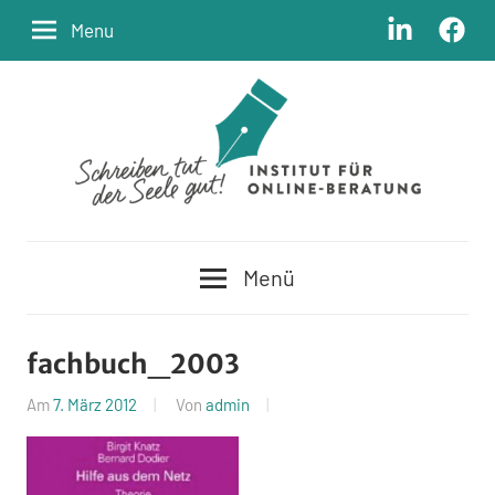
Zum
LinkedIn
Facebo
Menu
Inhalt
springen
Schreiben
Institut
tut
Menü
der
für
Seele
Online-
gut
fachbuch_2003
Beratung
Am
7. März 2012
Von
admin