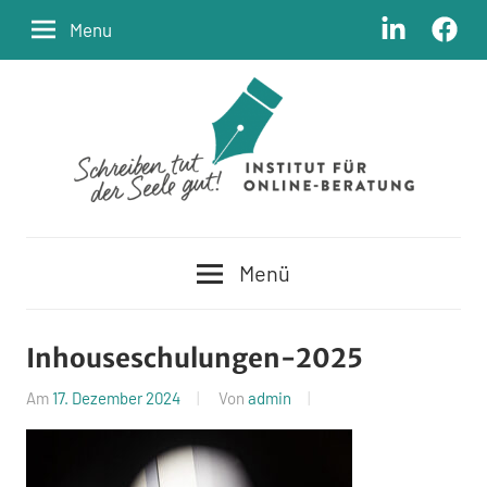
Zum
LinkedIn
Facebo
Menu
Inhalt
springen
Schreiben
Institut
tut
Menü
der
für
Seele
Online-
gut
Inhouseschulungen-2025
Beratung
Am
17. Dezember 2024
Von
admin