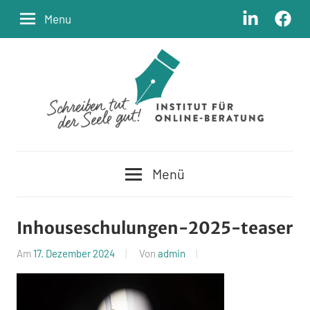
Zum
LinkedIn
Facebo
Menu
Inhalt
springen
Schreiben
Institut
tut
Menü
der
für
Seele
Online-
gut
Inhouseschulungen-2025-teaser
Beratung
Am
17. Dezember 2024
Von
admin