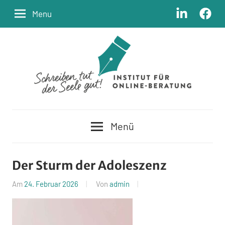
Zum
LinkedIn
Facebo
Menu
Inhalt
springen
Schreiben
Institut
tut
Menü
der
für
Seele
Online-
gut
Der Sturm der Adoleszenz
Beratung
Am
24. Februar 2026
Von
admin