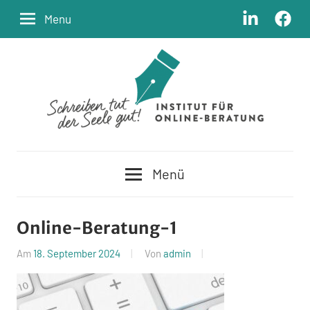
Zum
LinkedIn
Facebo
Menu
Inhalt
springen
Schreiben
Institut
tut
Menü
der
für
Seele
Online-
gut
Online-Beratung-1
Beratung
Am
18. September 2024
Von
admin