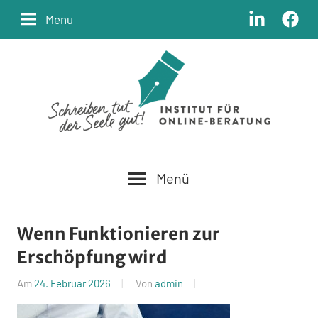
Zum
LinkedIn
Facebo
Menu
Inhalt
springen
Schreiben
Institut
tut
Menü
der
für
Seele
Online-
gut
Wenn Funktionieren zur
Erschöpfung wird
Beratung
Am
24. Februar 2026
Von
admin